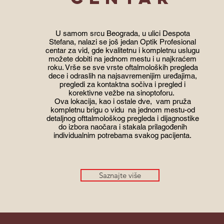
U samom srcu Beograda, u ulici Despota
Stefana, nalazi se još jedan Optik Profesional
centar za vid, gde kvalitetnu i kompletnu uslugu
možete dobiti na jednom mestu i u najkraćem
roku. Vrše se sve vrste oftalmoloških pregleda
dece i odraslih na najsavremenijim uređajima,
pregledi za kontaktna sočiva i pregled i
korektivne vežbe na sinoptoforu.
Ova lokacija, kao i ostale dve, vam pruža
kompletnu brigu o vidu na jednom mestu-od
detaljnog ofttalmološkog pregleda i dijagnostike
do izbora naočara i stakala prilagođenih
individualnim potrebama svakog pacijenta.
Saznajte više