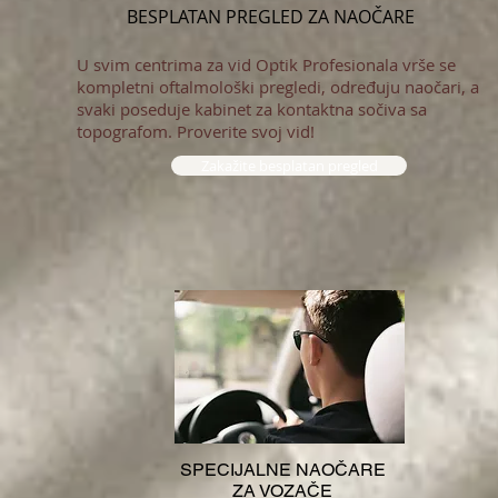
BESPLATAN PREGLED ZA NAOČARE
U svim centrima za vid Optik Profesionala vrše se
kompletni oftalmološki pregledi, određuju naočari, a
svaki poseduje kabinet za kontaktna sočiva sa
topografom. Proverite svoj vid!
Zakažite besplatan pregled
SPECIJALNE NAOČARE
ZA VOZAČE