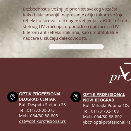
Bezbednost u vožnji je prioritet svakog vozača!
Kako biste smanjili naprezanje očiju tokom vožnje,
refleksiju farova i uličnog osvetljenja i zaštitili oči od
štetnog UV zračenja, u ponudi su naočare sa UV
filterom antirefleks staklima, kao i multifokalne
naočare u slučaju dalekovidosti.
Saznajte više
OPTIK PROFESIONAL
OPTIK PROFESIONAL
BEOGRAD CENTAR
NOVI BEOGRAD
Bul. Despota Stefana 53
Bul. Mihajla Pupina 10v
Tel. 011/30-30-373
Tel. 011/31-32-169
Mob. 064/80-88-805
Mob. 064/80-88-802
dst@optikprofesional.rs
ybc@optikprofesional.rs