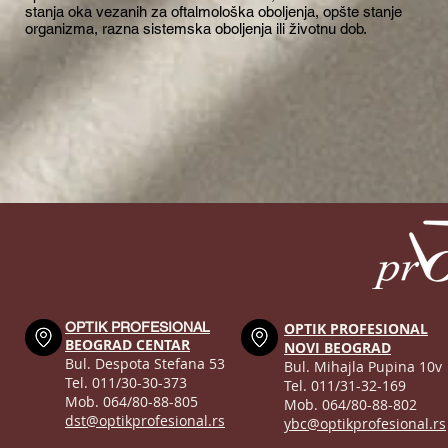
stanja oka vezanih za oftalmološka oboljenja, opšte stanje
organizma, razna sistemska oboljenja ili životnu dob.
OPTIK PROFESIONAL
OPTIK PROFESIONAL
BEOGRAD CENTAR
NOVI BEOGRAD
Bul. Despota Stefana 53
Bul. Mihajla Pupina 10v
Tel. 011/30-30-373
Tel. 011/31-32-169
Mob. 064/80-88-805
Mob. 064/80-88-802
dst@optikprofesional.rs
ybc@optikprofesional.rs