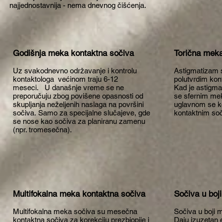
najjednostavnija - nema dnevnog čišćenja.
Godišnja meka kontaktna sočiva
Torična meka
Uz svakodnevno održavanje i kontrolu
Astigmatizam s
kontaktologa većinom traju 6-12
polutvrdim kon
meseci. U današnje vreme se ne
Kad je astigma
preporučuju zbog povišene opasnosti od
se sfernim mek
skupljanja neželjenih naslaga na površini
uglavnom se k
sočiva. Samo za specijalne slučajeve, gde
kontaktnim so
se nose kao sočiva za planiranu zamenu
(npr. tromesečna).
Multifokalna meka kontaktna sočiva
Sočiva u boji
Multifokalna meka sočiva su mesečna
Sočiva u boji mo
kontaktna sočiva za korekciju prezbiopije i
Daju izuzetan 