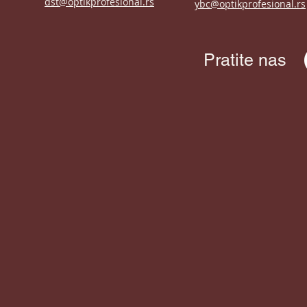
dst@optikprofesional.rs
ybc@optikprofesional.rs
Pratite nas