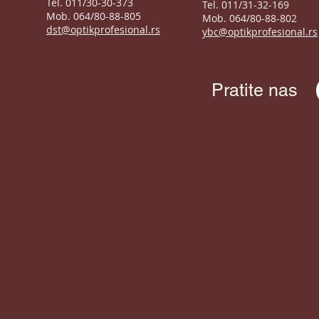
Tel. 011/30-30-373
Tel. 011/31-32-169
Mob. 064/80-88-805
Mob. 064/80-88-802
dst@optikprofesional.rs
ybc@optikprofesional.rs
Pratite nas