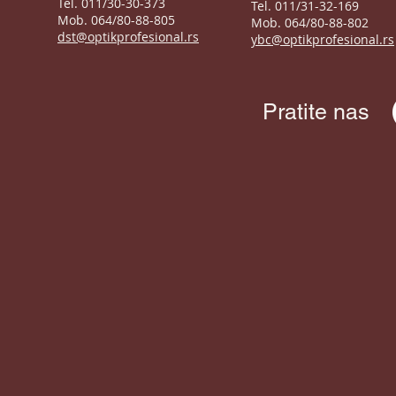
Tel. 011/30-30-373
Tel. 011/31-32-169
Mob. 064/80-88-805
Mob. 064/80-88-802
dst@optikprofesional.rs
ybc@optikprofesional.rs
Pratite nas