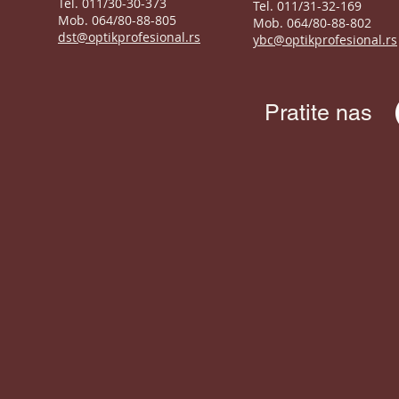
Tel. 011/30-30-373
Tel. 011/31-32-169
Mob. 064/80-88-805
Mob. 064/80-88-802
dst@optikprofesional.rs
ybc@optikprofesional.rs
Pratite nas