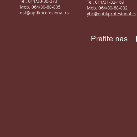
Tel. 011/30-30-373
Tel. 011/31-32-169
Mob. 064/80-88-805
Mob. 064/80-88-802
dst@optikprofesional.rs
ybc@optikprofesional.rs
Pratite nas