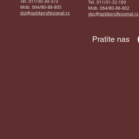
Tel. 011/30-30-373
Tel. 011/31-32-169
Mob. 064/80-88-805
Mob. 064/80-88-802
dst@optikprofesional.rs
ybc@optikprofesional.rs
Pratite nas