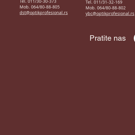
Tel. 011/30-30-373
Tel. 011/31-32-169
Mob. 064/80-88-805
Mob. 064/80-88-802
dst@optikprofesional.rs
ybc@optikprofesional.rs
Pratite nas