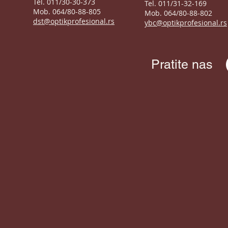
Tel. 011/30-30-373
Tel. 011/31-32-169
Mob. 064/80-88-805
Mob. 064/80-88-802
dst@optikprofesional.rs
ybc@optikprofesional.rs
Pratite nas