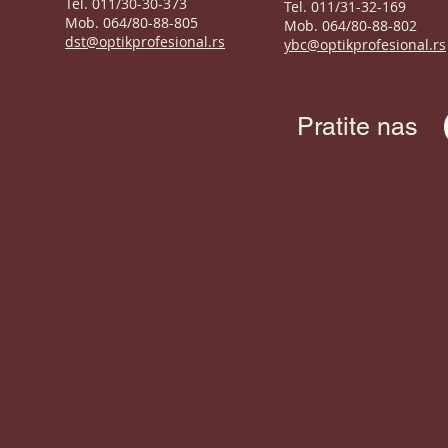
Tel. 011/30-30-373
Tel. 011/31-32-169
Mob. 064/80-88-805
Mob. 064/80-88-802
dst@optikprofesional.rs
ybc@optikprofesional.rs
Pratite nas