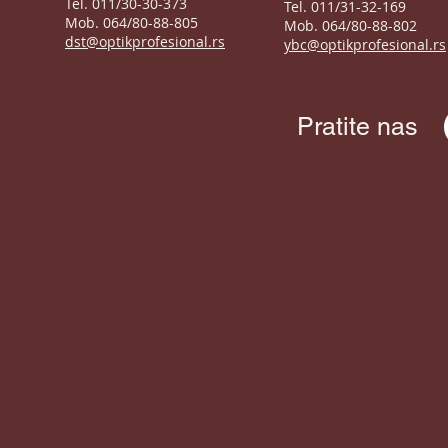
Tel. 011/30-30-373
Tel. 011/31-32-169
Mob. 064/80-88-805
Mob. 064/80-88-802
dst@optikprofesional.rs
ybc@optikprofesional.rs
Pratite nas