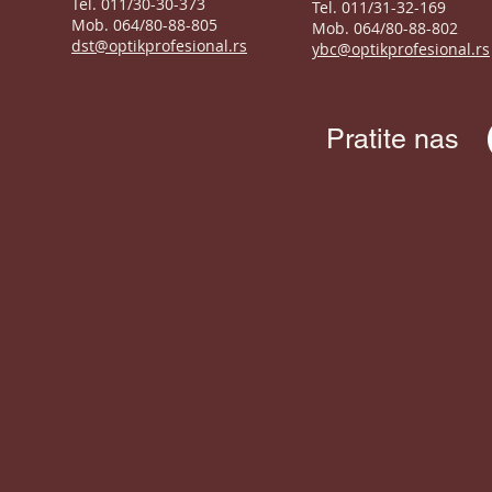
Tel. 011/30-30-373
Tel. 011/31-32-169
Mob. 064/80-88-805
Mob. 064/80-88-802
dst@optikprofesional.rs
ybc@optikprofesional.rs
Pratite nas