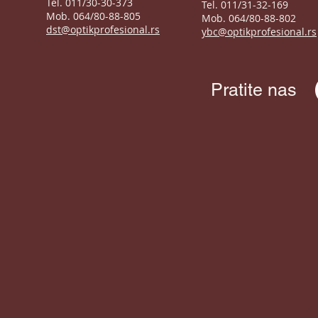
Tel. 011/30-30-373
Tel. 011/31-32-169
Mob. 064/80-88-805
Mob. 064/80-88-802
dst@optikprofesional.rs
ybc@optikprofesional.rs
Pratite nas