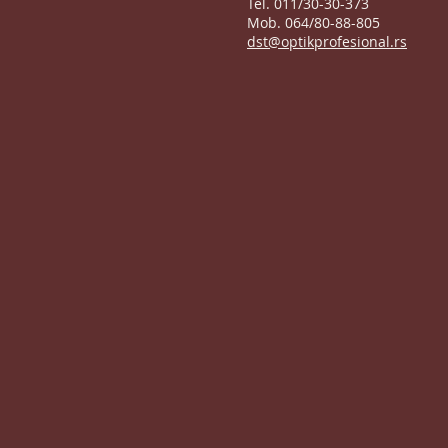
Tel. 011/30-30-373
Mob. 064/80-88-805
dst@optikprofesional.rs