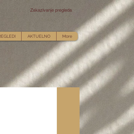
Zakazivanje pregleda
REGLEDI
AKTUELNO
More