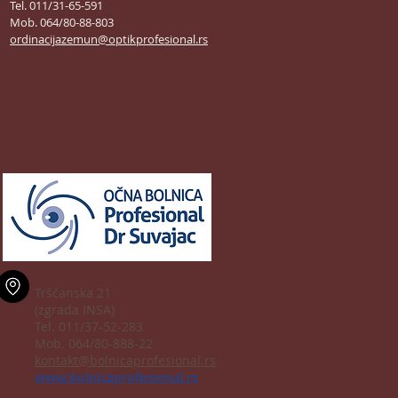
Tel. 011/31-65-591
Mob. 064/80-88-803
ordinacijazemun@optikprofesional.rs
ZEMUN
Tršćanska 21
(zgrada INSA)
Tel. 011/37-52-283
Mob. 064/80-888-22
kontakt@bolnicaprofesional.rs
www.bolnicaprofesional.rs