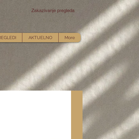
Zakazivanje pregleda
REGLEDI
AKTUELNO
More