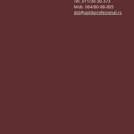
Tel. 011/30-30-373
Mob. 064/80-88-805
dst@optikprofesional.rs