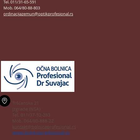
Tel. 011/31-65-591
Mob. 064/80-88-803
ordinacijazemun@optikprofesional.rs
ZEMUN
Tršćanska 21
(zgrada INSA)
Tel. 011/37-52-283
Mob. 064/80-888-22
kontakt@bolnicaprofesional.rs
www.bolnicaprofesional.rs