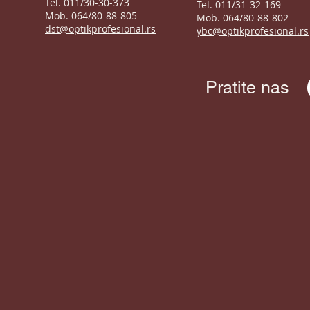
Tel. 011/30-30-373
Tel. 011/31-32-169
Mob. 064/80-88-805
Mob. 064/80-88-802
dst@optikprofesional.rs
ybc@optikprofesional.rs
Pratite nas