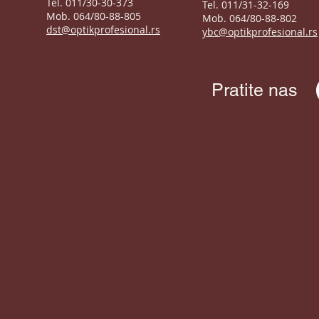
Tel. 011/30-30-373
Tel. 011/31-32-169
Mob. 064/80-88-805
Mob. 064/80-88-802
dst@optikprofesional.rs
ybc@optikprofesional.rs
Pratite nas