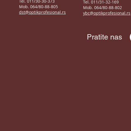
Tel. 011/30-30-373
Tel. 011/31-32-169
Mob. 064/80-88-805
Mob. 064/80-88-802
dst@optikprofesional.rs
ybc@optikprofesional.rs
Pratite nas