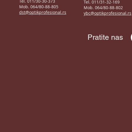
Tel. 011/30-30-373
Tel. 011/31-32-169
Mob. 064/80-88-805
Mob. 064/80-88-802
dst@optikprofesional.rs
ybc@optikprofesional.rs
Pratite nas