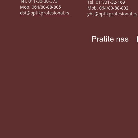
Tel. 011/30-30-373
Tel. 011/31-32-169
Mob. 064/80-88-805
Mob. 064/80-88-802
dst@optikprofesional.rs
ybc@optikprofesional.rs
Pratite nas