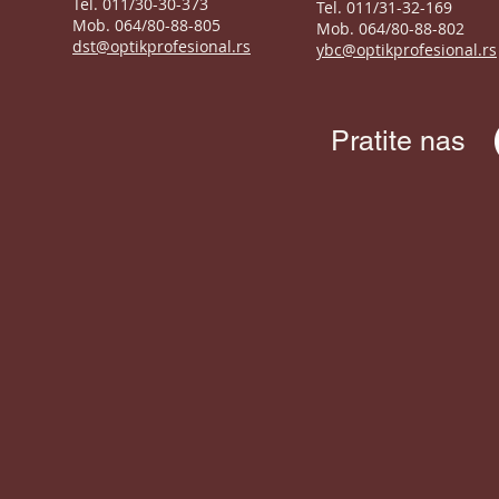
Tel. 011/30-30-373
Tel. 011/31-32-169
Mob. 064/80-88-805
Mob. 064/80-88-802
dst@optikprofesional.rs
ybc@optikprofesional.rs
Pratite nas