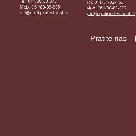
Tel. 011/30-30-373
Tel. 011/31-32-169
Mob. 064/80-88-805
Mob. 064/80-88-802
dst@optikprofesional.rs
ybc@optikprofesional.rs
Pratite nas