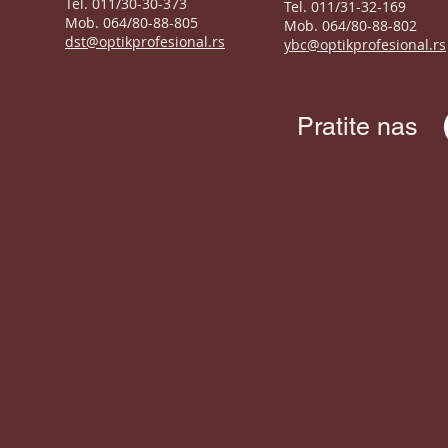
Tel. 011/30-30-373
Tel. 011/31-32-169
Mob. 064/80-88-805
Mob. 064/80-88-802
dst@optikprofesional.rs
ybc@optikprofesional.rs
Pratite nas