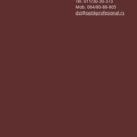
Tel. 011/30-30-373
Mob. 064/80-88-805
dst@optikprofesional.rs