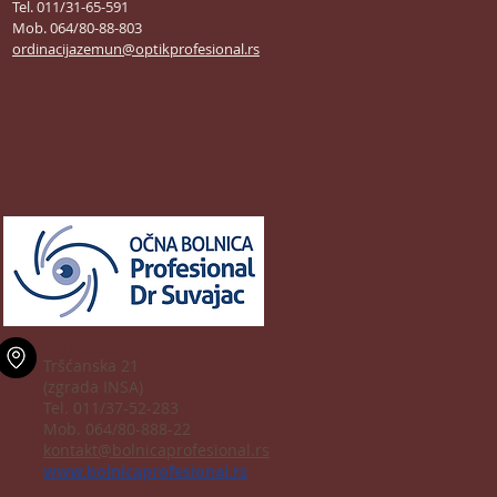
Tel. 011/31-65-591
Mob. 064/80-88-803
ordinacijazemun@optikprofesional.rs
ZEMUN
Tršćanska 21
(zgrada INSA)
Tel. 011/37-52-283
Mob. 064/80-888-22
kontakt@bolnicaprofesional.rs
www.bolnicaprofesional.rs