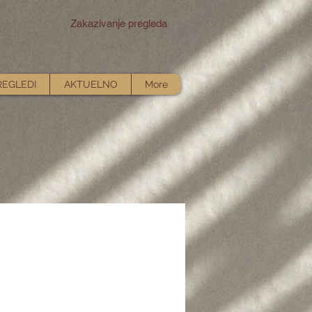
Zakazivanje pregleda
REGLEDI
AKTUELNO
More