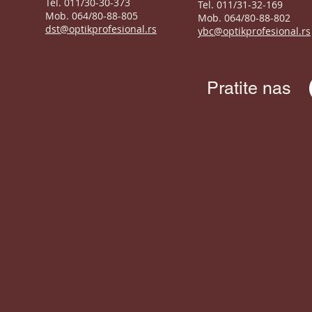
Tel. 011/30-30-373
Tel. 011/31-32-169
Mob. 064/80-88-805
Mob. 064/80-88-802
dst@optikprofesional.rs
ybc@optikprofesional.rs
Pratite nas