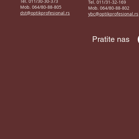
Tel. 011/30-30-373
Tel. 011/31-32-169
Mob. 064/80-88-805
Mob. 064/80-88-802
dst@optikprofesional.rs
ybc@optikprofesional.rs
Pratite nas