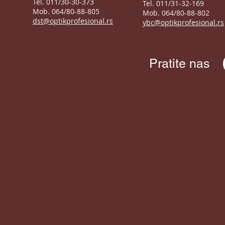
Tel. 011/30-30-373
Tel. 011/31-32-169
Mob. 064/80-88-805
Mob. 064/80-88-802
dst@optikprofesional.rs
ybc@optikprofesional.rs
Pratite nas