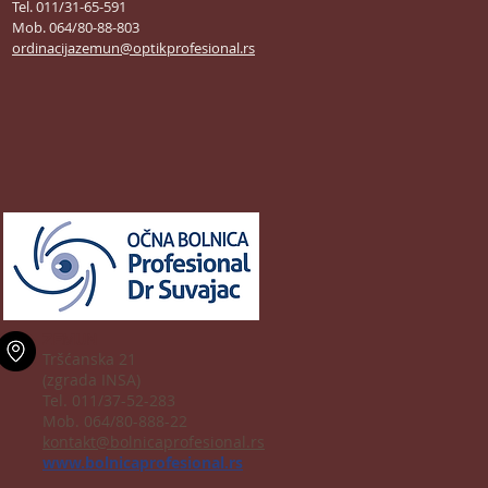
Tel. 011/31-65-591
Mob. 064/80-88-803
ordinacijazemun@optikprofesional.rs
ZEMUN
Tršćanska 21
(zgrada INSA)
Tel. 011/37-52-283
Mob. 064/80-888-22
kontakt@bolnicaprofesional.rs
www.bolnicaprofesional.rs