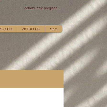
Zakazivanje pregleda
REGLEDI
AKTUELNO
More