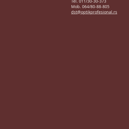
Tel. 011/30-30-373
Mob. 064/80-88-805
dst@optikprofesional.rs