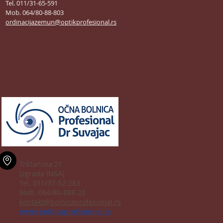
Tel. 011/31-65-591
Mob. 064/80-88-803
ordinacijazemun@optikprofesional.rs
ZEMUN
Tršćanska 21
(zgrada INSA)
Tel. 011/37-52-283
Mob. 064/80-888-22
kontakt@bolnicaprofesional.rs
www.bolnicaprofesional.rs