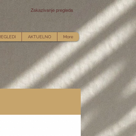
Zakazivanje pregleda
REGLEDI
AKTUELNO
More