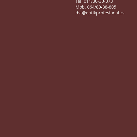
Tel. 011/30-30-373
Mob. 064/80-88-805
dst@optikprofesional.rs