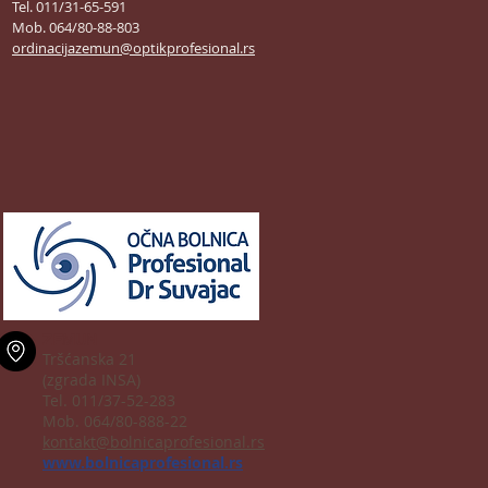
Tel. 011/31-65-591
Mob. 064/80-88-803
ordinacijazemun@optikprofesional.rs
ZEMUN
Tršćanska 21
(zgrada INSA)
Tel. 011/37-52-283
Mob. 064/80-888-22
kontakt@bolnicaprofesional.rs
www.bolnicaprofesional.rs