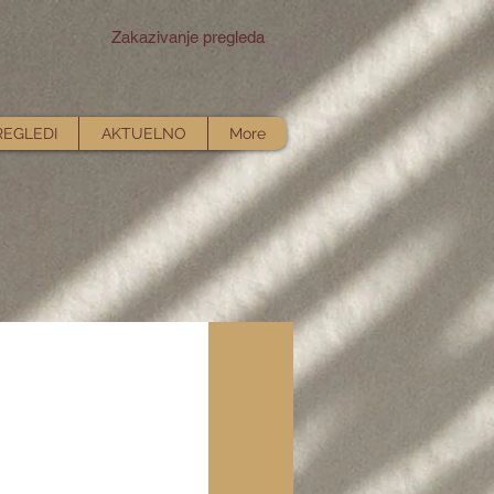
Zakazivanje pregleda
REGLEDI
AKTUELNO
More