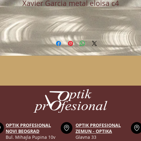
Xavier Garcia metal eloisa c4
OPTIK PROFESIONAL
OPTIK PROFESIONAL
NOVI BEOGRAD
ZEMUN - OPTIKA
Bul. Mihajla Pupina 10v
Glavna 33