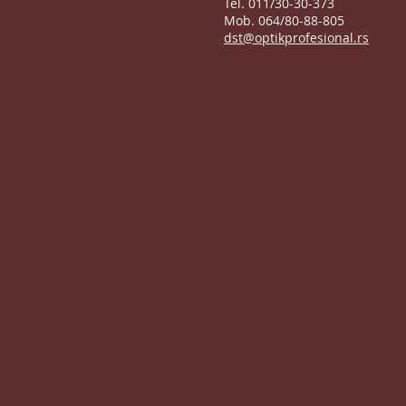
Tel. 011/30-30-373
Mob. 064/80-88-805
dst@optikprofesional.rs