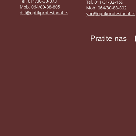
Tel. 011/30-30-373
Tel. 011/31-32-169
Mob. 064/80-88-805
Mob. 064/80-88-802
dst@optikprofesional.rs
ybc@optikprofesional.rs
Pratite nas