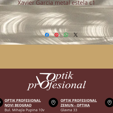
Xavier Garcia metal estela c1
OPTIK PROFESIONAL
OPTIK PROFESIONAL
NOVI BEOGRAD
ZEMUN - OPTIKA
Bul. Mihajla Pupina 10v
Glavna 33