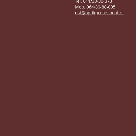
Tel. 011/30-30-373
Mob. 064/80-88-805
dst@optikprofesional.rs