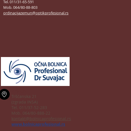
Tel. 011/31-65-591
Mob. 064/80-88-803
ordinacijazemun@optikprofesional.rs
ZEMUN
Tršćanska 21
(zgrada INSA)
Tel. 011/37-52-283
Mob. 064/80-888-22
kontakt@bolnicaprofesional.rs
www.bolnicaprofesional.rs