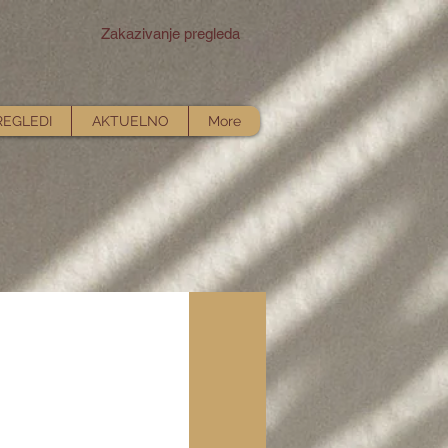
Zakazivanje pregleda
REGLEDI
AKTUELNO
More