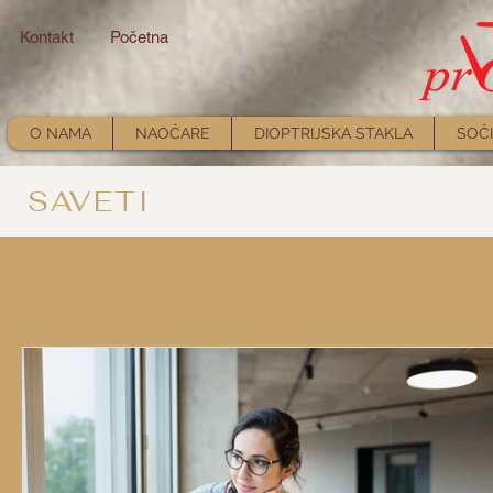
Kontakt
Početna
O NAMA
NAOČARE
DIOPTRIJSKA STAKLA
SOČI
SAVETI