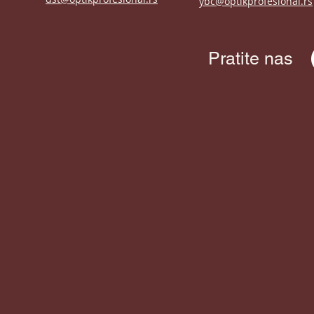
ybc@optikprofesional.rs
Pratite nas