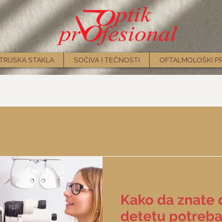
TRIJSKA STAKLA
SOČIVA I TEČNOSTI
OFTALMOLOŠKI P
Kako da znate d
detetu potreba