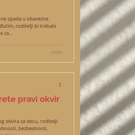
d ne spada u obavezne
utim, roditelji bi trebalo
 za...
ete pravi okvir
g okvira za decu, roditelji
obnosti, bezbednosti,