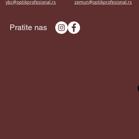
ybc@optikprofesional.rs
zemun@optikprofesional.rs
Pratite nas