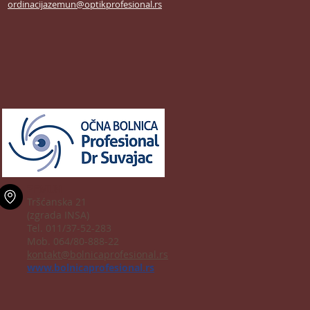
ordinacijazemun@optikprofesional.rs
ZEMUN
Tršćanska 21
(zgrada INSA)
Tel. 011/37-52-283
Mob. 064/80-888-22
kontakt@bolnicaprofesional.rs
www.bolnicaprofesional.rs