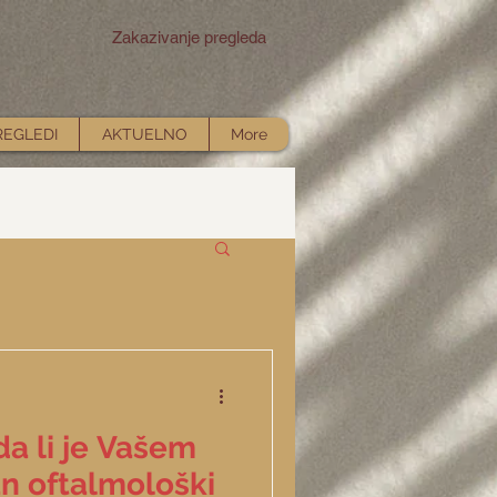
Zakazivanje pregleda
REGLEDI
AKTUELNO
More
a li je Vašem
n oftalmološki