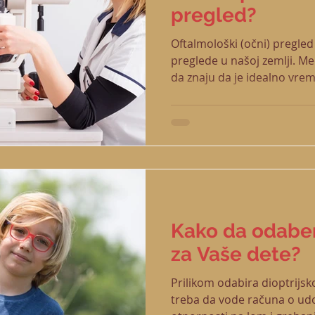
pregled?
Oftalmološki (očni) pregle
preglede u našoj zemlji. Međ
da znaju da je idealno vreme
Kako da odaber
za Vaše dete?
Prilikom odabira dioptrijsko
treba da vode računa o ud